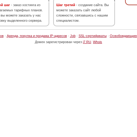
ой шаг
- заказ хостинга из
Шаг третий
- создание сайта. Вы
агаемых тарифных планов.
можете заказать сайт любой
 вы можете заказать у нас
сложности, связавшись с нашим
овку выделенного сервера.
специалистом.
ов
·
Аренда, покупка и продажа IP-адресов
·
Job
·
SSL-сертификаты
·
Освобождающие
Домен зарегистрирован через
i7.RU
.
Whois