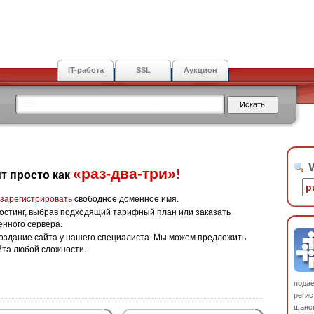
IT-работа
SSL
Аукцион
W
«раз-два-три»!
т просто как
зарегистрировать
свободное доменное имя.
остинг, выбрав подходящий тарифный план или заказать
енного сервера.
оздание сайта у нашего специалиста. Мы можем предложить
йта любой сложности.
пода
регис
шанс