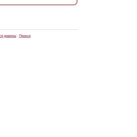
ся домены
·
Прокси