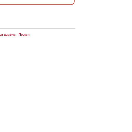
ся домены
·
Прокси