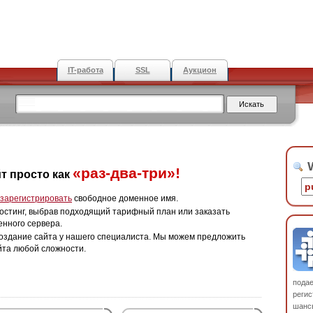
IT-работа
SSL
Аукцион
W
«раз-два-три»!
т просто как
зарегистрировать
свободное доменное имя.
остинг, выбрав подходящий тарифный план или заказать
енного сервера.
оздание сайта у нашего специалиста. Мы можем предложить
йта любой сложности.
пода
регис
шанс