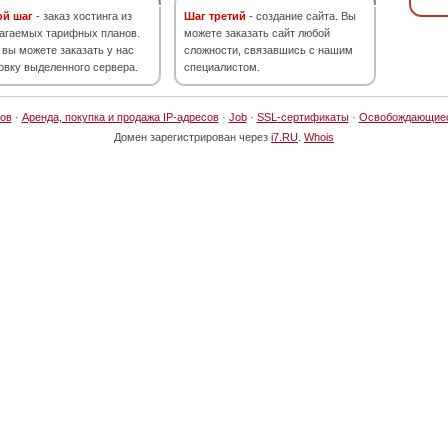
ой шаг
- заказ хостинга из
Шаг третий
- создание сайта. Вы
агаемых тарифных планов.
можете заказать сайт любой
 вы можете заказать у нас
сложности, связавшись с нашим
овку выделенного сервера.
специалистом.
ов
·
Аренда, покупка и продажа IP-адресов
·
Job
·
SSL-сертификаты
·
Освобождающие
Домен зарегистрирован через
i7.RU
.
Whois