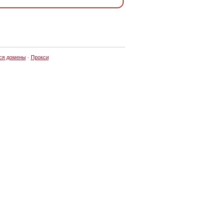
ся домены
·
Прокси