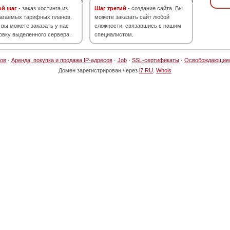
ой шаг
- заказ хостинга из
Шаг третий
- создание сайта. Вы
агаемых тарифных планов.
можете заказать сайт любой
 вы можете заказать у нас
сложности, связавшись с нашим
овку выделенного сервера.
специалистом.
ов
·
Аренда, покупка и продажа IP-адресов
·
Job
·
SSL-сертификаты
·
Освобождающие
Домен зарегистрирован через
i7.RU
.
Whois