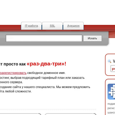
IT-работа
SSL
Аукцион
W
«раз-два-три»!
т просто как
зарегистрировать
свободное доменное имя.
остинг, выбрав подходящий тарифный план или заказать
енного сервера.
оздание сайта у нашего специалиста. Мы можем предложить
йта любой сложности.
пода
регис
шанс