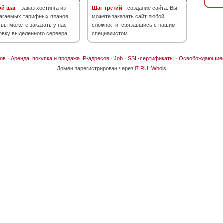
ой шаг
- заказ хостинга из
Шаг третий
- создание сайта. Вы
агаемых тарифных планов.
можете заказать сайт любой
 вы можете заказать у нас
сложности, связавшись с нашим
овку выделенного сервера.
специалистом.
ов
·
Аренда, покупка и продажа IP-адресов
·
Job
·
SSL-сертификаты
·
Освобождающие
Домен зарегистрирован через
i7.RU
.
Whois