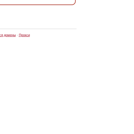
ся домены
·
Прокси