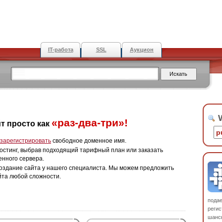
IT-работа
SSL
Аукцион
W
«раз-два-три»!
т просто как
зарегистрировать
свободное доменное имя.
остинг, выбрав подходящий тарифный план или заказать
енного сервера.
оздание сайта у нашего специалиста. Мы можем предложить
йта любой сложности.
пода
регис
шанс