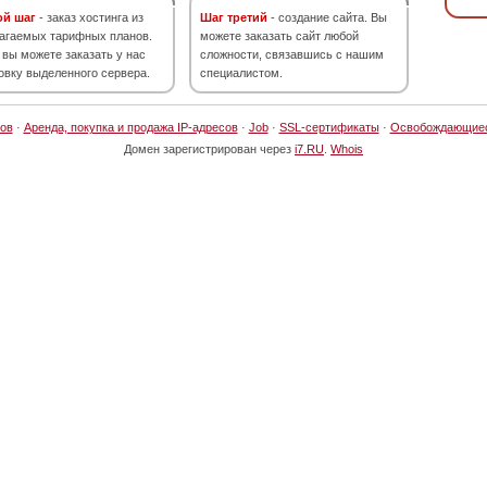
ой шаг
- заказ хостинга из
Шаг третий
- создание сайта. Вы
агаемых тарифных планов.
можете заказать сайт любой
 вы можете заказать у нас
сложности, связавшись с нашим
овку выделенного сервера.
специалистом.
ов
·
Аренда, покупка и продажа IP-адресов
·
Job
·
SSL-сертификаты
·
Освобождающие
Домен зарегистрирован через
i7.RU
.
Whois