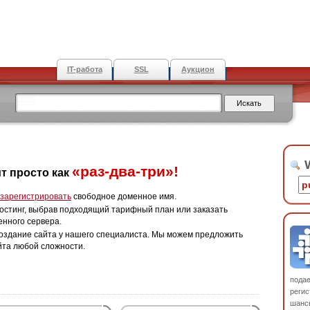
IT-работа
SSL
Аукцион
W
«раз-два-три»!
т просто как
зарегистрировать
свободное доменное имя.
остинг, выбрав подходящий тарифный план или заказать
енного сервера.
оздание сайта у нашего специалиста. Мы можем предложить
йта любой сложности.
пода
регис
шанс