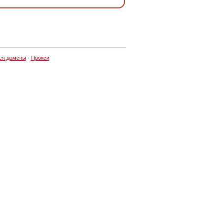
ся домены
·
Прокси