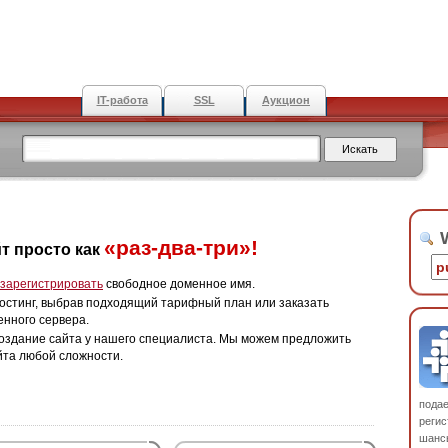
IT-работа
SSL
Аукцион
W
«раз-два-три»!
т просто как
зарегистрировать
свободное доменное имя.
остинг, выбрав подходящий тарифный план или заказать
енного сервера.
оздание сайта у нашего специалиста. Мы можем предложить
йта любой сложности.
пода
регис
шанс