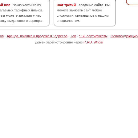
ой шаг
- заказ хостинга из
Шаг третий
- создание сайта. Вы
агаемых тарифных планов.
можете заказать сайт любой
 вы можете заказать у нас
сложности, связавшись с нашим
овку выделенного сервера.
специалистом.
ов
·
Аренда, покупка и продажа IP-адресов
·
Job
·
SSL-сертификаты
·
Освобождающие
Домен зарегистрирован через
i7.RU
.
Whois