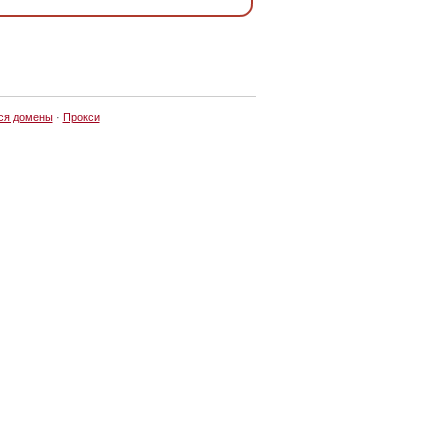
ся домены
·
Прокси