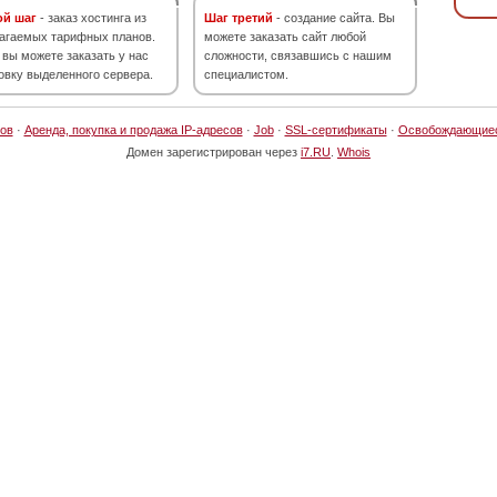
ой шаг
- заказ хостинга из
Шаг третий
- создание сайта. Вы
агаемых тарифных планов.
можете заказать сайт любой
 вы можете заказать у нас
сложности, связавшись с нашим
овку выделенного сервера.
специалистом.
ов
·
Аренда, покупка и продажа IP-адресов
·
Job
·
SSL-сертификаты
·
Освобождающие
Домен зарегистрирован через
i7.RU
.
Whois