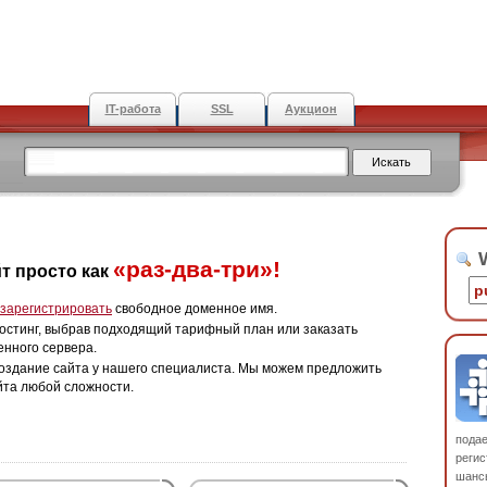
IT-работа
SSL
Аукцион
W
«раз-два-три»!
т просто как
зарегистрировать
свободное доменное имя.
остинг, выбрав подходящий тарифный план или заказать
енного сервера.
оздание сайта у нашего специалиста. Мы можем предложить
йта любой сложности.
пода
регис
шанс