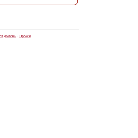
ся домены
·
Прокси