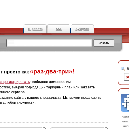
IT-работа
SSL
Аукцион
W
«раз-два-три»!
т просто как
зарегистрировать
свободное доменное имя.
остинг, выбрав подходящий тарифный план или заказать
енного сервера.
оздание сайта у нашего специалиста. Мы можем предложить
йта любой сложности.
пода
регис
шанс