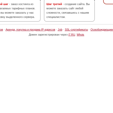
ой шаг
- заказ хостинга из
Шаг третий
- создание сайта. Вы
агаемых тарифных планов.
можете заказать сайт любой
 вы можете заказать у нас
сложности, связавшись с нашим
овку выделенного сервера.
специалистом.
ов
·
Аренда, покупка и продажа IP-адресов
·
Job
·
SSL-сертификаты
·
Освобождающие
Домен зарегистрирован через
i7.RU
.
Whois