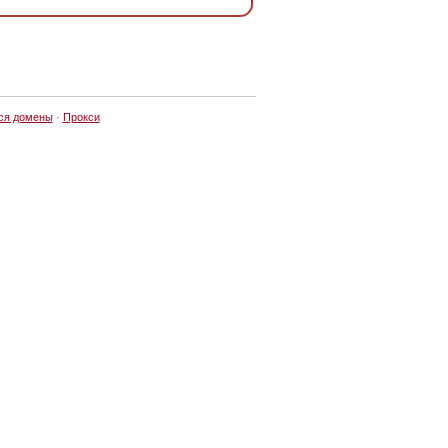
ся домены
·
Прокси