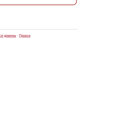
ся домены
·
Прокси