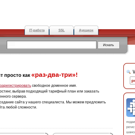
IT-работа
SSL
Аукцион
W
«раз-два-три»!
т просто как
зарегистрировать
свободное доменное имя.
остинг, выбрав подходящий тарифный план или заказать
енного сервера.
оздание сайта у нашего специалиста. Мы можем предложить
йта любой сложности.
пода
регис
шанс