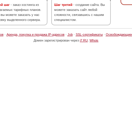
ой шаг
- заказ хостинга из
Шаг третий
- создание сайта. Вы
агаемых тарифных планов.
можете заказать сайт любой
 вы можете заказать у нас
сложности, связавшись с нашим
овку выделенного сервера.
специалистом.
ов
·
Аренда, покупка и продажа IP-адресов
·
Job
·
SSL-сертификаты
·
Освобождающие
Домен зарегистрирован через
i7.RU
.
Whois