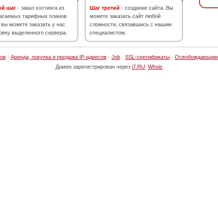
ой шаг
- заказ хостинга из
Шаг третий
- создание сайта. Вы
агаемых тарифных планов.
можете заказать сайт любой
 вы можете заказать у нас
сложности, связавшись с нашим
овку выделенного сервера.
специалистом.
ов
·
Аренда, покупка и продажа IP-адресов
·
Job
·
SSL-сертификаты
·
Освобождающие
Домен зарегистрирован через
i7.RU
.
Whois