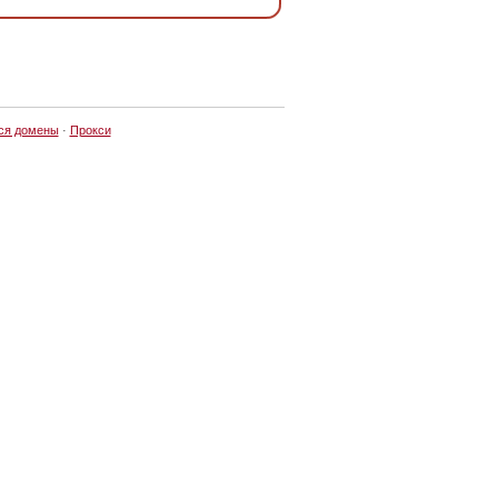
ся домены
·
Прокси