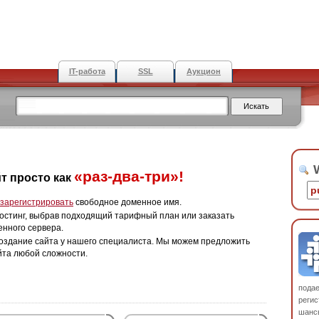
IT-работа
SSL
Аукцион
W
«раз-два-три»!
т просто как
зарегистрировать
свободное доменное имя.
остинг, выбрав подходящий тарифный план или заказать
енного сервера.
оздание сайта у нашего специалиста. Мы можем предложить
йта любой сложности.
пода
регис
шанс